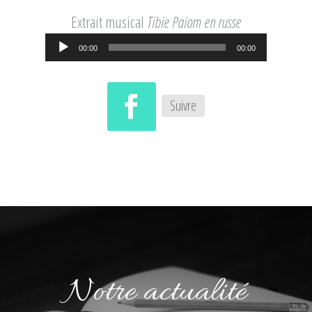
Extrait musical
Tibie Paiom en russe
Lecteur
00:00
00:00
audio
Suivre
Notre actualité